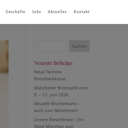
Geschäfte
Jobs
Aktuelles
Kontakt
Neueste Beiträge
Neue Termine
Breznbackkurse
Münchener Brotmarkt vom
9. – 13. Juni 2026
Aktuelle Wochenkarte –
auch zum Mitnehmen!
Unsere Riesenbreze – Ein
Stück München zum