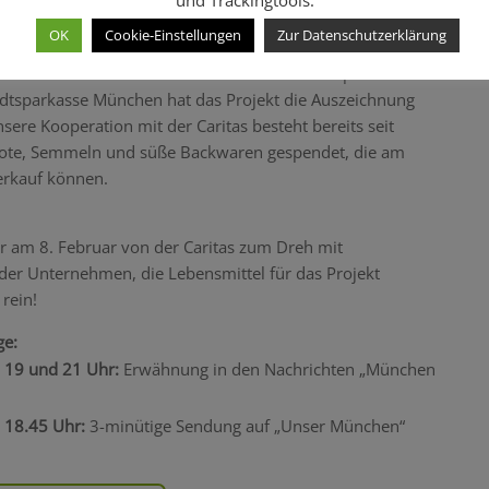
und Trackingtools.
smittel zu retten und an die weiterzugeben, die sie
OK
Cookie-Einstellungen
Zur Datenschutzerklärung
den im gesamten Stadtgebiet München TauschGut-
och einfacher machen sollen Lebensmittel zu spenden und
tadtsparkasse München hat das Projekt die Auszeichnung
sere Kooperation mit der Caritas besteht bereits seit
ote, Semmeln und süße Backwaren gespendet, die am
erkauf können.
r am 8. Februar von der Caritas zum Dreh mit
der Unternehmen, die Lebensmittel für das Projekt
rein!
ge:
, 19 und 21 Uhr:
Erwähnung in den Nachrichten „München
 18.45 Uhr:
3-minütige Sendung auf „Unser München“