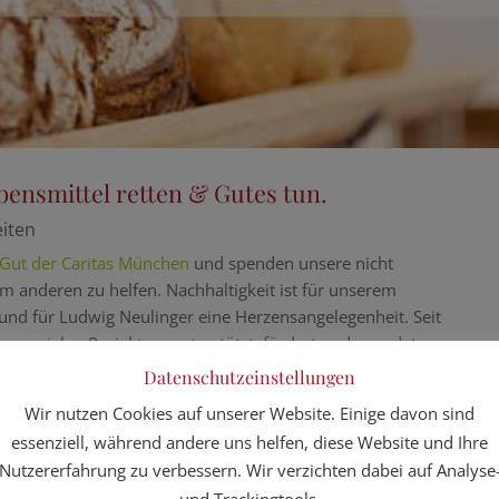
bensmittel retten & Gutes tun.
iten
Gut der Caritas München
und spenden unsere nicht
 anderen zu helfen. Nachhaltigkeit ist für unserem
und für Ludwig Neulinger eine Herzensangelegenheit. Seit
sen sozialen Projekten, unterstützt, fördert und spendet,
tützen wir beispielsweise auch die Münchner Tafel mit
Datenschutzeinstellungen
Wir nutzen Cookies auf unserer Website. Einige davon sind
essenziell, während andere uns helfen, diese Website und Ihre
r sozialen Gerechtigkeit, will die Caritas mit dem Projekt
Nutzererfahrung zu verbessern. Wir verzichten dabei auf Analyse
n und Freising der Lebensmitteilverschwendung