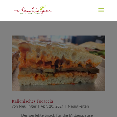
Italienisches Focaccia
von
Neulinger
|
Apr. 20, 2021
|
Neuigkeiten
Der perfekte Snack für die Mittagspause