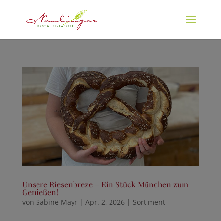
Unsere Riesenbreze – Ein Stück München zum
Genießen!
von
Sabine Mayr
|
Apr. 2, 2026
|
Sortiment