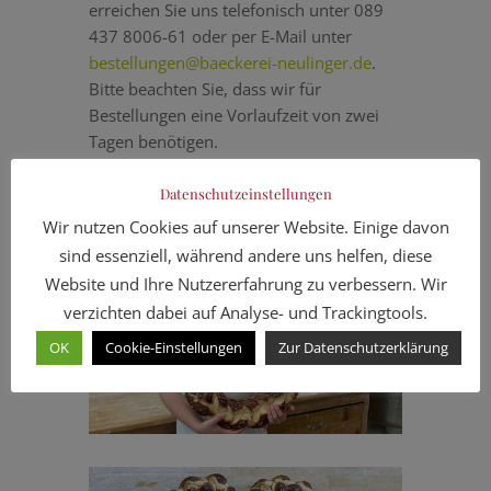
erreichen Sie uns telefonisch unter 089
437 8006-61 oder per E-Mail unter
bestellungen@baeckerei-neulinger.de
.
Bitte beachten Sie, dass wir für
Bestellungen eine Vorlaufzeit von zwei
Tagen benötigen.
Datenschutzeinstellungen
Wir nutzen Cookies auf unserer Website. Einige davon
sind essenziell, während andere uns helfen, diese
Website und Ihre Nutzererfahrung zu verbessern. Wir
verzichten dabei auf Analyse- und Trackingtools.
OK
Cookie-Einstellungen
Zur Datenschutzerklärung