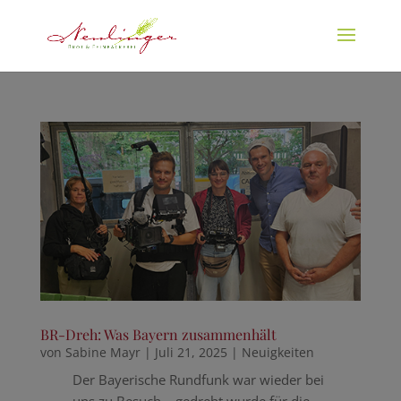
BR-Dreh: Was Bayern zusammenhält
von
Sabine Mayr
|
Juli 21, 2025
|
Neuigkeiten
Der Bayerische Rundfunk war wieder bei
uns zu Besuch – gedreht wurde für die