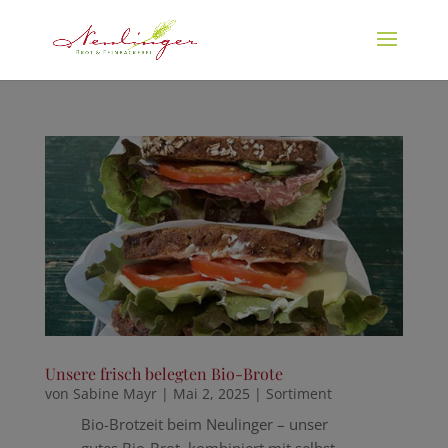
Unsere frisch belegten Bio-Brote
von
Sabine Mayr
|
Mai 2, 2025
|
Sortiment
Bio-Brotzeit beim Neulinger – unser
gutes Bio-Brot, kombiniert mit selbst