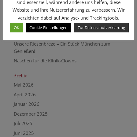
sind essenziell, während andere uns helfen, diese
Neueste Beiträge
Website und Ihre Nutzererfahrung zu verbessern. Wir
Neue Termine Breznbackkurse
verzichten dabei auf Analyse- und Trackingtools.
Münchener Brotmarkt vom 9. – 13. Juni 2026
OK
Cookie-Einstellungen
Zur Datenschutzerklärung
Aktuelle Wochenkarte – auch zum Mitnehmen!
Unsere Riesenbreze – Ein Stück München zum
Genießen!
Naschen für die Klinik-Clowns
Archiv
Mai 2026
April 2026
Januar 2026
Dezember 2025
Juli 2025
Juni 2025