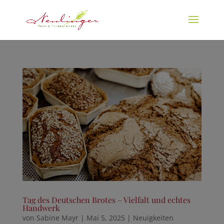
Tag des Deutschen Brotes – Vielfalt und echtes
Handwerk
von
Sabine Mayr
|
Mai 5, 2025
|
Neuigkeiten