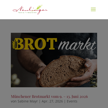
Münchener Brotmarkt vom 9. – 13. Juni 2026
von
Sabine Mayr
|
Apr. 27, 2026
|
Events