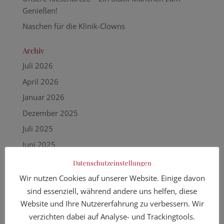
Genießen!
Naschen für die Klinik-Clowns
Archiv
Juli 2026
April 2026
Januar 2026
Dezember 2025
Juli 2025
Juni 2025
Mai 2025
Datenschutzeinstellungen
März 2025
Wir nutzen Cookies auf unserer Website. Einige davon
sind essenziell, während andere uns helfen, diese
Februar 2025
Website und Ihre Nutzererfahrung zu verbessern. Wir
November 2024
verzichten dabei auf Analyse- und Trackingtools.
Oktober 2024