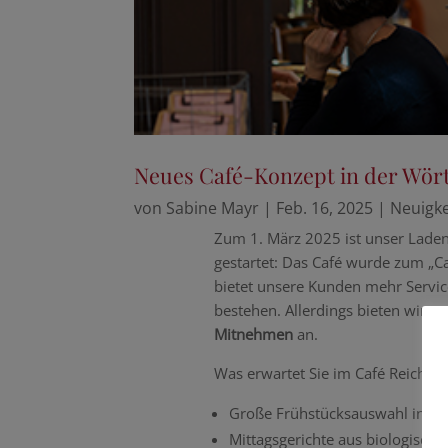
Neues Café-Konzept in der Wörth
von
Sabine Mayr
|
Feb. 16, 2025
|
Neuigke
Zum 1. März 2025 ist unser Lade
gestartet: Das Café wurde zum „C
bietet unsere Kunden mehr Servic
bestehen. Allerdings bieten wir 
Mitnehmen
an.
Was erwartet Sie im Café Reichsho
Große Frühstücksauswahl in bes
Mittagsgerichte aus biologische