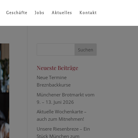
Geschäfte
Jobs
Aktuelles
Kontakt
Neueste Beiträge
Neue Termine
Breznbackkurse
Münchener Brotmarkt vom
9. – 13. Juni 2026
Aktuelle Wochenkarte –
auch zum Mitnehmen!
Unsere Riesenbreze – Ein
Stück München zum