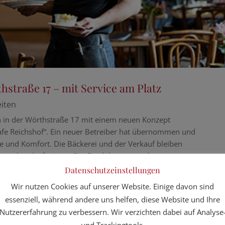
straße 17 – mit Service am Platz
iten
n in der Wörthstraße 17 mit einem neuen Konzept
afe Reichshof“. Ein neuer Betreiber hat übernommen und
e und Komfort. Die Bäckerei und der Verkauf bleiben
unsere handgefertigten Bio-Produkte nur noch
zum
Datenschutzeinstellungen
Wir nutzen Cookies auf unserer Website. Einige davon sind
f?
essenziell, während andere uns helfen, diese Website und Ihre
ter Bio-Qualität
Nutzererfahrung zu verbessern. Wir verzichten dabei auf Analyse
m Anbau, frisch und mit Liebe zubereitet