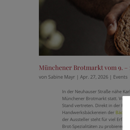
Münchener Brotmarkt vom 9. – 1
von
Sabine Mayr
|
Apr. 27, 2026
|
Events
In der Neuhauser Straße nähe Karl
Münchener Brotmarkt statt. Vom 9
Stand vertreten. Direkt in der Fu
Handwerksbäckereien der
Bäcker
der Aussteller steht für viel Erfa
Brot-Spezialitäten zu probieren u