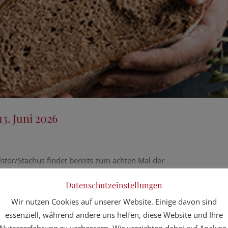
3. Juni 2026
stor/Stachus findet bereits zum achten Mal der
. – 13. Juni 2026 sind wir wieder mit einem eigenen
Datenschutzeinstellungen
ßgängerzone präsentieren sich verschiedene
-Innung München, Landsberg und Erding.
Jeder einzelne
Wir nutzen Cookies auf unserer Website. Einige davon sind
hrung im traditionellen Handwerk und lädt ein, die eigenen
essenziell, während andere uns helfen, diese Website und Ihre
nd natürlich auch kaufen.
Nutzererfahrung zu verbessern. Wir verzichten dabei auf Analyse