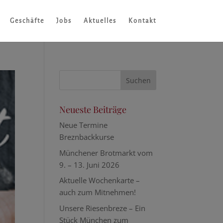
Geschäfte
Jobs
Aktuelles
Kontakt
Neueste Beiträge
Neue Termine
Breznbackkurse
Münchener Brotmarkt vom
9. – 13. Juni 2026
Aktuelle Wochenkarte –
auch zum Mitnehmen!
Unsere Riesenbreze – Ein
Stück München zum