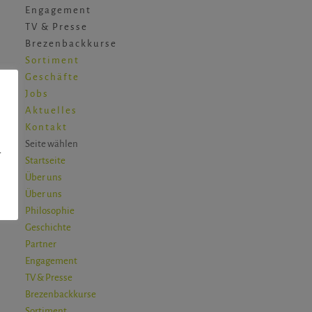
Engagement
TV & Presse
Brezenbackkurse
Sortiment
Geschäfte
Jobs
Aktuelles
Kontakt
Seite wählen
-
Startseite
Über uns
Über uns
Philosophie
Geschichte
Partner
Engagement
TV & Presse
Brezenbackkurse
Sortiment