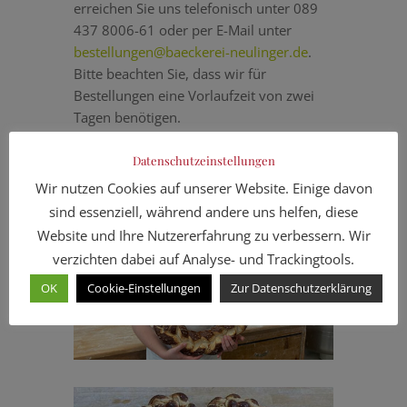
erreichen Sie uns telefonisch unter 089
437 8006-61 oder per E-Mail unter
bestellungen@baeckerei-neulinger.de
.
Bitte beachten Sie, dass wir für
Bestellungen eine Vorlaufzeit von zwei
Tagen benötigen.
Datenschutzeinstellungen
Wir nutzen Cookies auf unserer Website. Einige davon
sind essenziell, während andere uns helfen, diese
Website und Ihre Nutzererfahrung zu verbessern. Wir
verzichten dabei auf Analyse- und Trackingtools.
OK
Cookie-Einstellungen
Zur Datenschutzerklärung