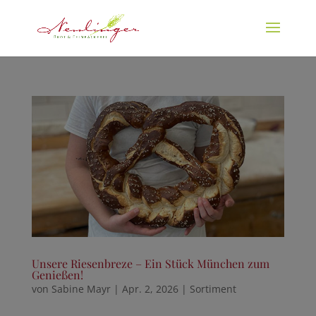
Unsere Riesenbreze – Ein Stück München zum
Genießen!
von
Sabine Mayr
|
Apr. 2, 2026
|
Sortiment