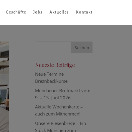
Geschäfte
Jobs
Aktuelles
Kontakt
Neueste Beiträge
Neue Termine
Breznbackkurse
Münchener Brotmarkt vom
9. – 13. Juni 2026
Aktuelle Wochenkarte –
auch zum Mitnehmen!
Unsere Riesenbreze – Ein
Stück München zum