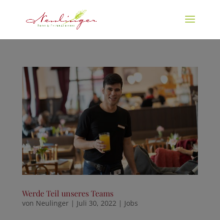
Werde Teil unseres Teams
von
Neulinger
|
Juli 30, 2022
|
Jobs