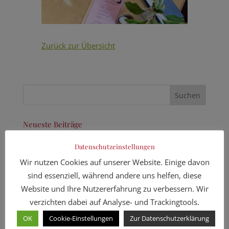
Zurück zur Übersicht
Neueste Beiträge
Neue Termine Breznbackkurse
Datenschutzeinstellungen
Münchener Brotmarkt vom 9. – 13. Juni 2026
Wir nutzen Cookies auf unserer Website. Einige davon
Aktuelle Wochenkarte – auch zum Mitnehmen!
sind essenziell, während andere uns helfen, diese
Unsere Riesenbreze – Ein Stück München zum
Website und Ihre Nutzererfahrung zu verbessern. Wir
Genießen!
verzichten dabei auf Analyse- und Trackingtools.
Naschen für die Klinik-Clowns
OK
Cookie-Einstellungen
Zur Datenschutzerklärung