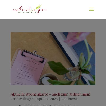
Aktuelle Wochenkarte – auch zum Mitnehmen!
von
Neulinger
|
Apr. 27, 2026
|
Sortiment
Wir bieten an den Werktagen einen