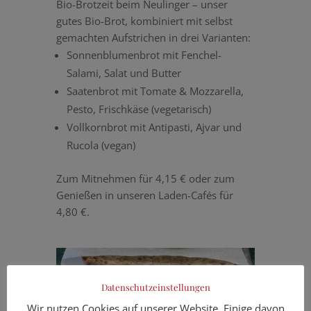
Bio-Brotzeit beim Neulinger – unser
gutes Bio-Brot, kombiniert mit selbst
gemachten Aufstrichen in drei Varianten:
Sonnenblumenbrot mit Fenchel-
Salami, Salat und Butter
Saatenbrot mit Tomate & Mozzarella,
Pesto, Frischkäse (vegetarisch)
Vollkornbrot mit Antipasti, Ajvar und
Rucola (vegan)
Zum Mitnehmen für 4,15 € oder zum
Genießen in unseren Laden-Cafés für
4,80 €.
Datenschutzeinstellungen
Wir nutzen Cookies auf unserer Website. Einige davon