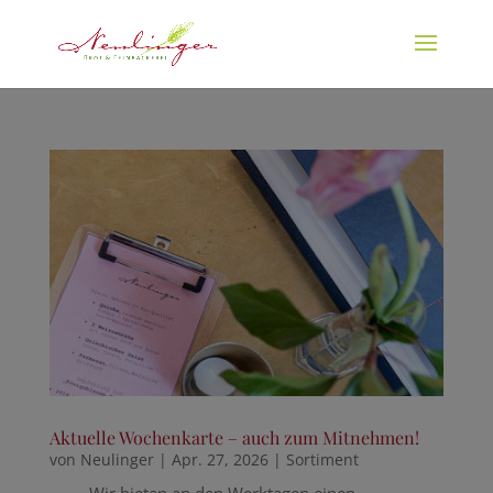
Aktuelle Wochenkarte – auch zum Mitnehmen!
von
Neulinger
|
Apr. 27, 2026
|
Sortiment
Wir bieten an den Werktagen einen