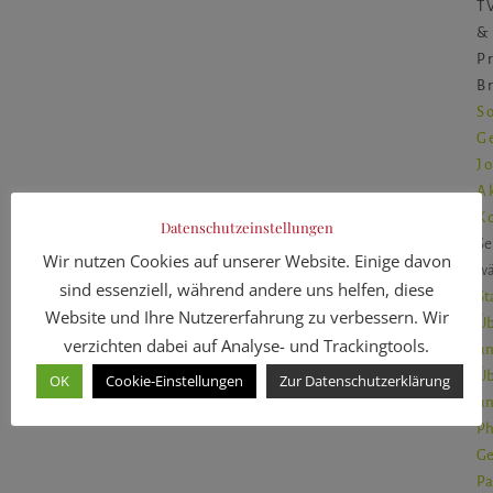
T
&
P
B
S
G
J
A
K
Datenschutzeinstellungen
Se
Wir nutzen Cookies auf unserer Website. Einige davon
wä
sind essenziell, während andere uns helfen, diese
St
Website und Ihre Nutzererfahrung zu verbessern. Wir
Üb
verzichten dabei auf Analyse- und Trackingtools.
un
Üb
OK
Cookie-Einstellungen
Zur Datenschutzerklärung
un
Ph
Ge
Pa